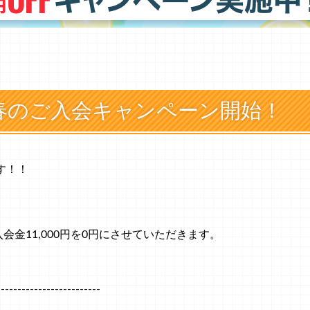
 春のご入会キャンペーン開始！
す！！
金11,000円を0円にさせていただきます。
！
-------------------------